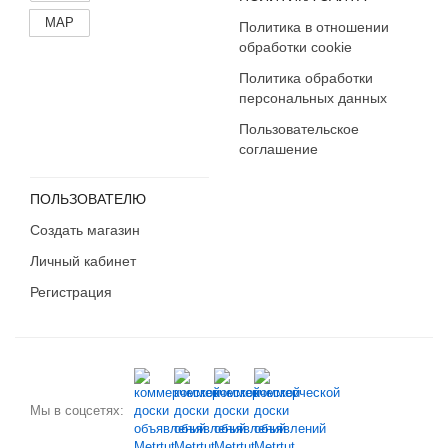
Калужская область
MAP
Политика в отношении
Камчатский край
обработки cookie
Карачаево-Черкесия
Политика обработки
Карелия
персональных данных
Кемеровская область
Пользовательское
Кировская область
соглашение
Коми
Костромская область
ПОЛЬЗОВАТЕЛЮ
Краснодарский край
Создать магазин
Красноярский край
Личный кабинет
Крым
Курганская область
Регистрация
Курская область
Ленинградская область
Липецкая область
Магаданская область
Мы в соцсетях:
Марий Эл
Мордовия