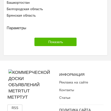
Башкортостан
Белгородская область
Брянская область
Бурятия
Параметры
Владимирская область
Волгоградская область
Вологодская область
Воронежская область
Дагестан
Еврейская АО
Забайкальский край
Ивановская область
ИНФОРМАЦИЯ
Ингушетия
Реклама на сайте
Иркутская область
Контакты
Кабардино-Балкария
МЕТРТУТ
Статьи
Калининградская область
Калмыкия
RSS
ПОЛИТИКА САЙТА