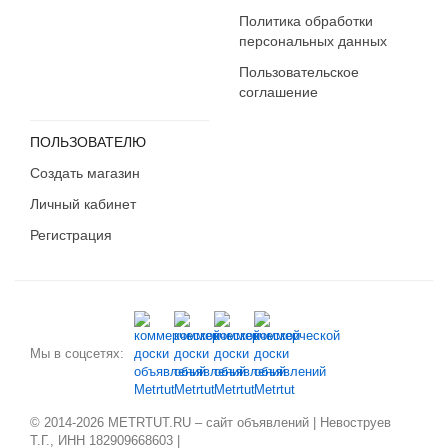
Политика обработки
Карелия
персональных данных
Кемеровская область
Пользовательское
Кировская область
соглашение
Коми
Костромская область
ПОЛЬЗОВАТЕЛЮ
Краснодарский край
Создать магазин
Красноярский край
Личный кабинет
Крым
Курганская область
Регистрация
Курская область
Ленинградская область
Липецкая область
Магаданская область
Мы в соцсетях:
Марий Эл
Мордовия
Москва
© 2014-2026 METRTUT.RU – сайт объявлений | Невоструев
Московская область
Т.Г., ИНН 182909668603 |