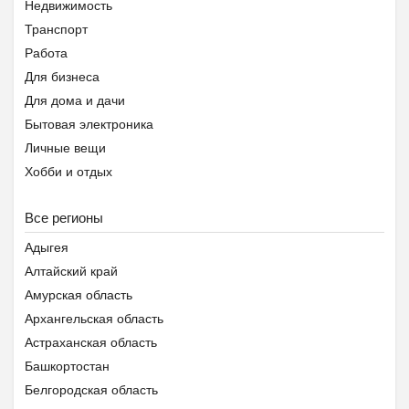
₽
37 000
Пятигорск
Недвижимость
Транспорт
Работа
Для бизнеса
Для дома и дачи
Ещё 2 фото
Бытовая электроника
Личные вещи
Хобби и отдых
Животные
Частный детский сад ОБ...
Все регионы
Предложение услуг
₽
27 000
Пятигорск
Знакомства
Адыгея
Помощь животным Беларуси
Алтайский край
Амурская область
Архангельская область
Астраханская область
Башкортостан
Белгородская область