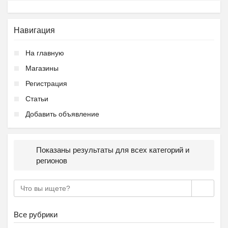
Навигация
На главную
Магазины
Регистрация
Подготовка к школе ОБР...
Статьи
₽
27 000
Пятигорск
Добавить объявление
Показаны результаты для всех категорий и
регионов
Ещё 2 фото
Все рубрики
Частная школа ОБРАЗОВА...