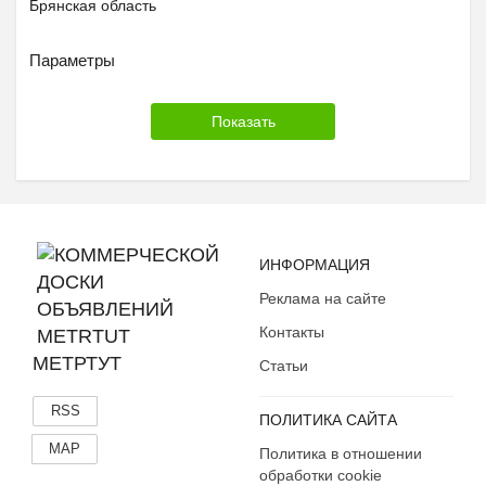
Брянская область
Бурятия
Параметры
Владимирская область
Волгоградская область
Вологодская область
Воронежская область
Дагестан
Еврейская АО
Забайкальский край
Ивановская область
ИНФОРМАЦИЯ
Ингушетия
Реклама на сайте
Иркутская область
Контакты
Кабардино-Балкария
МЕТРТУТ
Статьи
Калининградская область
Калмыкия
RSS
ПОЛИТИКА САЙТА
Калужская область
MAP
Политика в отношении
Камчатский край
обработки cookie
Карачаево-Черкесия