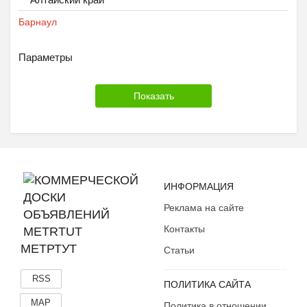
Microsoft
Samsung
Барнаул
Sony
Toshiba
Параметры
Packard Bell
Другой
ИНФОРМАЦИЯ
Реклама на сайте
Контакты
МЕТРТУТ
Статьи
RSS
ПОЛИТИКА САЙТА
MAP
Политика в отношении