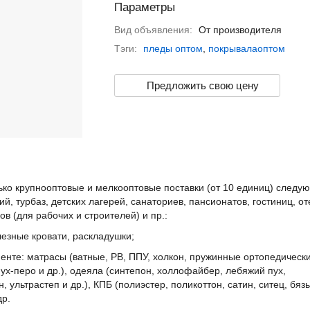
Параметры
Вид объявления:
От производителя
Тэги:
пледы оптом
,
покрывалаоптом
Предложить свою цену
о крупнооптовые и мелкооптовые поставки (от 10 единиц) следу
 турбаз, детских лагерей, санаториев, пансионатов, гостиниц, от
ов (для рабочих и строителей) и пр.:
езные кровати, раскладушки;
нте: матрасы (ватные, РВ, ППУ, холкон, пружинные ортопедически
ух-перо и др.), одеяла (синтепон, холлофайбер, лебяжий пух,
 ультрастеп и др.), КПБ (полиэстер, поликоттон, сатин, ситец, бязь
др.