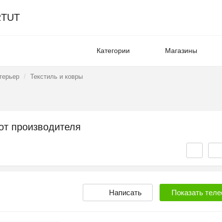
TUT
Категории
Магазины
терьер
Текстиль и ковры
от производителя
Написать
Показать
теле