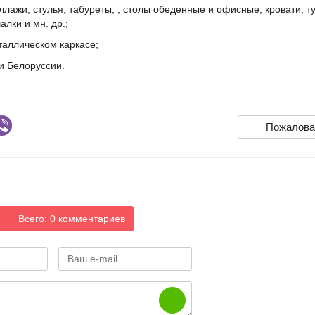
лажи, стулья, табуреты, , столы обеденные и офисные, кровати, т
алки и мн. др.;
таллическом каркасе;
 и Белоруссии.
Пожалова
Всего: 0 комментариев