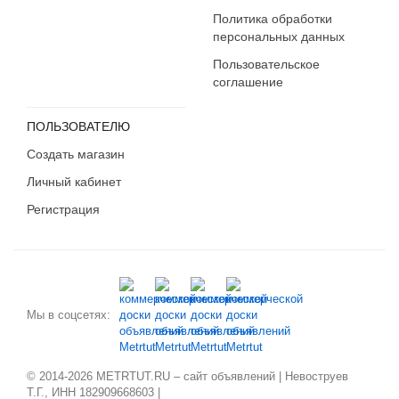
Карачаево-Черкесия
Политика обработки
Карелия
персональных данных
Кемеровская область
Пользовательское
Кировская область
соглашение
Коми
Костромская область
ПОЛЬЗОВАТЕЛЮ
Краснодарский край
Создать магазин
Красноярский край
Личный кабинет
Крым
Регистрация
Курганская область
Курская область
Ленинградская область
Липецкая область
Магаданская область
Мы в соцсетях:
Марий Эл
Мордовия
© 2014-2026 METRTUT.RU – сайт объявлений | Невоструев
Москва
Т.Г., ИНН 182909668603 |