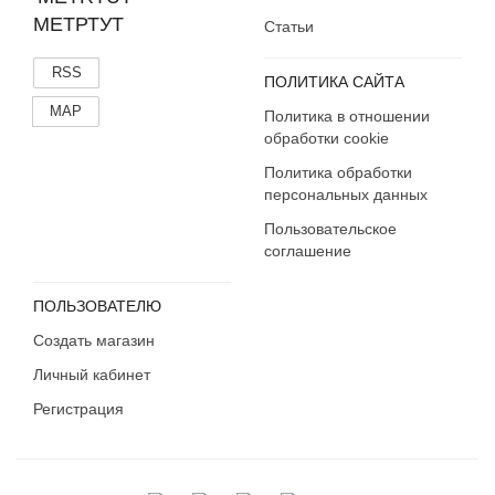
Кабардино-Балкария
МЕТРТУТ
Статьи
Калининградская область
Калмыкия
RSS
ПОЛИТИКА САЙТА
Калужская область
MAP
Политика в отношении
Камчатский край
обработки cookie
Карачаево-Черкесия
Политика обработки
Карелия
персональных данных
Кемеровская область
Пользовательское
Кировская область
соглашение
Коми
Костромская область
ПОЛЬЗОВАТЕЛЮ
Краснодарский край
Создать магазин
Красноярский край
Личный кабинет
Крым
Курганская область
Регистрация
Курская область
Ленинградская область
Липецкая область