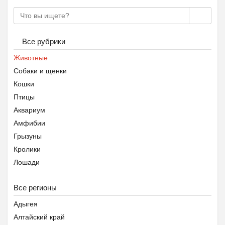
Все рубрики
Животные
Собаки и щенки
Кошки
Птицы
Аквариум
Амфибии
Грызуны
Кролики
Лошади
Рептилии
Все регионы
С/х животные
Хорьки
Адыгея
Товары для животных
Алтайский край