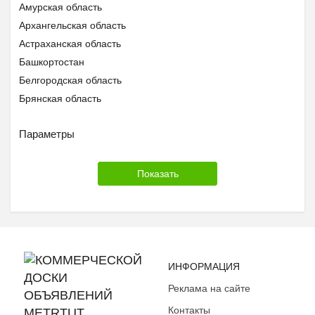
Другое
Амурская область
Архангельская область
Астраханская область
Башкортостан
Белгородская область
Брянская область
Бурятия
Параметры
Владимирская область
Волгоградская область
Вологодская область
Воронежская область
Дагестан
Еврейская АО
Забайкальский край
Ивановская область
ИНФОРМАЦИЯ
Ингушетия
Реклама на сайте
Иркутская область
Контакты