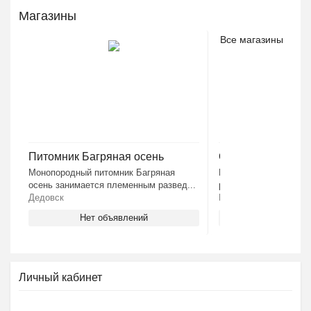
Магазины
Все магазины
Питомник Багряная осень
ООО Вита-Ко
Монопородный питомник Багряная
Компания Вита-Ко ра
осень занимается племенным развед...
российском аграрном 
Дедовск
Москва
Нет объявлений
1 Объяв
Личный кабинет