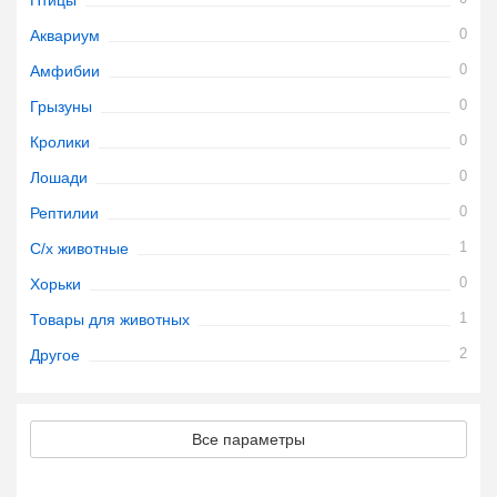
Птицы
0
Аквариум
0
Амфибии
0
Грызуны
0
Кролики
0
Лошади
0
Рептилии
1
С/х животные
0
Хорьки
1
Товары для животных
2
Другое
Все параметры