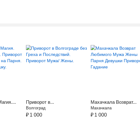
гия....
Приворот в...
Махачкала Возврат...
Волгоград
Махачкала
₽
1 000
₽
1 000