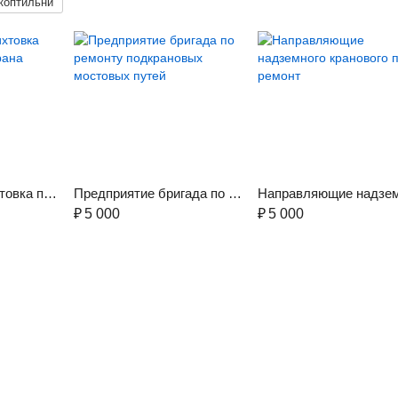
коптильни
Нивелировка, рихтовка путей мостового крана
Предприятие бригада по ремонту подкрановых мостовых путей
₽
5 000
₽
5 000