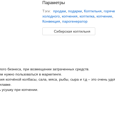
Параметры
Тэги:
продам
,
подарки
,
Коптильня
,
горяче
холодного
,
копчения
,
коптилка
,
копчение
,
Конвекция
,
парогенератор
Сибирская коптильня
ого бизнеса, при возмещении затраченных средств.
им нужно пользоваться в маркетинге.
я копчёной колбасы, сала, мяса, рыбы, сыра и т.д – это очень удо
илавке.
 усушку при копчении.