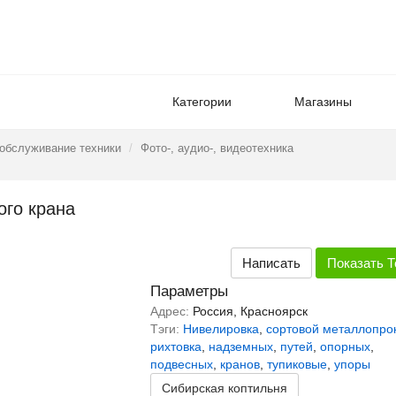
Категории
Магазины
 обслуживание техники
Фото-, аудио-, видеотехника
ого крана
Написать
Показать
Т
Параметры
Адрес:
Россия, Красноярск
Тэги:
Нивелировка
,
сортовой металлопрок
рихтовка
,
надземных
,
путей
,
опорных
,
подвесных
,
кранов
,
тупиковые
,
упоры
Сибирская коптильня