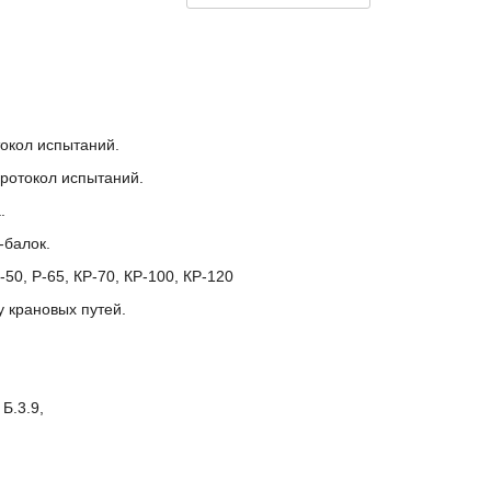
.
окол испытаний.
ротокол испытаний.
.
-балок.
50, Р-65, КР-70, КР-100, КР-120
 крановых путей.
Б.3.9,