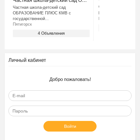
Частная школа-детский сад ОБРАЗОВАНИЕ ПЛЮС КМВ
Частная школа-детский сад
Частная школа - са
ОБРАЗОВАНИЕ ПЛЮС КМВ с
ПЛЮС…I с государств
государственной...
Москва
Пятигорск
6 Объяв
4 Объявления
Личный кабинет
Добро пожаловать!
Войти