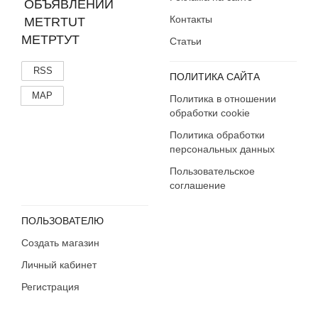
Иркутская область
Контакты
Кабардино-Балкария
МЕТРТУТ
Статьи
Калининградская область
Калмыкия
RSS
ПОЛИТИКА САЙТА
Калужская область
MAP
Политика в отношении
Камчатский край
обработки cookie
Карачаево-Черкесия
Политика обработки
Карелия
персональных данных
Кемеровская область
Пользовательское
Кировская область
соглашение
Коми
Костромская область
ПОЛЬЗОВАТЕЛЮ
Краснодарский край
Создать магазин
Красноярский край
Личный кабинет
Крым
Курганская область
Регистрация
Курская область