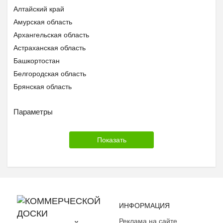
Алтайский край
Амурская область
Архангельская область
Астраханская область
Башкортостан
Белгородская область
Брянская область
Бурятия
Параметры
Владимирская область
Волгоградская область
Вологодская область
Воронежская область
Дагестан
Еврейская АО
Забайкальский край
Ивановская область
ИНФОРМАЦИЯ
Ингушетия
Реклама на сайте