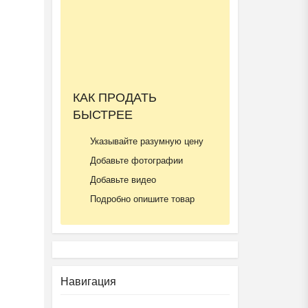
Ещё 2 фото
КАК ПРОДАТЬ
БЫСТРЕЕ
Летний городской лагер...
₽
9 000
Пятигорск
Указывайте разумную цену
Добавьте фотографии
Добавьте видео
Подробно опишите товар
Ещё 2 фото
Навигация
Частная школа ОБРАЗОВА...
₽
37 000
Пятигорск