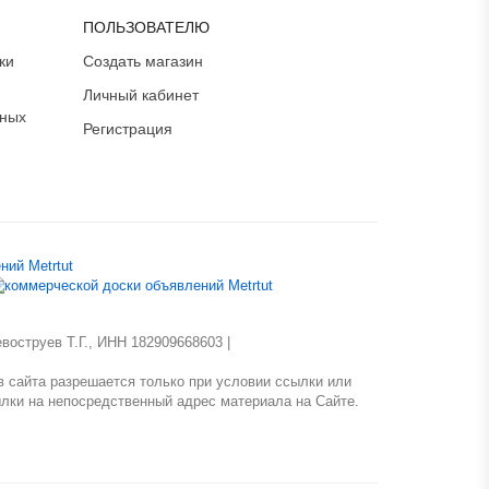
Иркутская область
ПОЛЬЗОВАТЕЛЮ
Кабардино-Балкария
ки
Создать магазин
Калининградская область
Личный кабинет
Калмыкия
ьных
Калужская область
Регистрация
Камчатский край
Карачаево-Черкесия
Карелия
Кемеровская область
Кировская область
Коми
Костромская область
оструев Т.Г., ИНН 182909668603 |
Краснодарский край
 сайта разрешается только при условии ссылки или
Красноярский край
лки на непосредственный адрес материала на Сайте.
Крым
Курганская область
Курская область