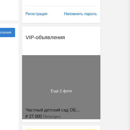
Регистрация
Напомнить пароль
вления
VIP-объявления
Ещё 2 фото
Частный детский сад ОБ...
₽
27 000
Пятигорск