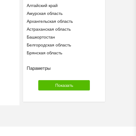
Алтайский край
Амурская область
Архангельская область
Астраханская область
Башкортостан
Белгородская область
Брянская область
Бурятия
Параметры
Владимирская область
Волгоградская область
Вологодская область
Воронежская область
Дагестан
Еврейская АО
Забайкальский край
Ивановская область
Ингушетия