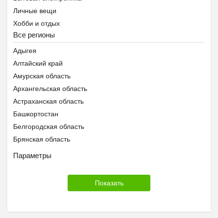
Личные вещи
Хобби и отдых
Все регионы
Животные
Предложение услуг
Адыгея
Знакомства
Алтайский край
Помощь животным Беларуси
Амурская область
Архангельская область
Астраханская область
Башкортостан
Белгородская область
Брянская область
Бурятия
Параметры
Владимирская область
Волгоградская область
Вологодская область
Воронежская область
Дагестан