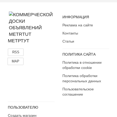
Еврейская АО
Забайкальский край
ИНФОРМАЦИЯ
Ивановская область
Реклама на сайте
Ингушетия
Иркутская область
Контакты
Кабардино-Балкария
МЕТРТУТ
Статьи
Калининградская область
RSS
Калмыкия
ПОЛИТИКА САЙТА
Калужская область
MAP
Политика в отношении
Камчатский край
обработки cookie
Карачаево-Черкесия
Политика обработки
Карелия
персональных данных
Кемеровская область
Пользовательское
Кировская область
соглашение
Коми
Костромская область
ПОЛЬЗОВАТЕЛЮ
Краснодарский край
Создать магазин