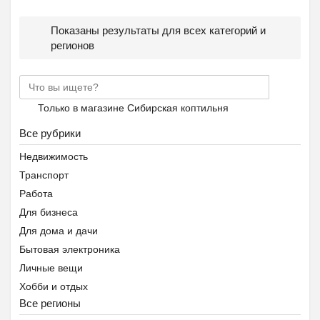
Показаны результаты для всех категорий и
регионов
Ещё 2 фото
Только в магазине Сибирская коптильня
Летний городской лагер...
₽
9 000
Пятигорск
Все рубрики
Недвижимость
Транспорт
Работа
Для бизнеса
Для дома и дачи
Ещё 2 фото
Бытовая электроника
Личные вещи
Частный детский сад ОБ...
Хобби и отдых
₽
27 000
Пятигорск
Все регионы
Животные