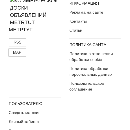
Ингушетия
ИНФОРМАЦИЯ
Иркутская область
Реклама на сайте
Кабардино-Балкария
Контакты
Калининградская область
МЕТРТУТ
Статьи
Калмыкия
Калужская область
RSS
ПОЛИТИКА САЙТА
Камчатский край
MAP
Карачаево-Черкесия
Политика в отношении
обработки cookie
Карелия
Политика обработки
Кемеровская область
персональных данных
Кировская область
Пользовательское
Коми
соглашение
Костромская область
Краснодарский край
ПОЛЬЗОВАТЕЛЮ
Красноярский край
Создать магазин
Крым
Курганская область
Личный кабинет
Курская область