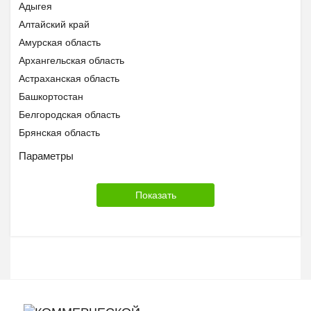
Предложение услуг
Адыгея
Знакомства
Алтайский край
Помощь животным Беларуси
Амурская область
Архангельская область
Астраханская область
Башкортостан
Белгородская область
Брянская область
Бурятия
Параметры
Владимирская область
Волгоградская область
Вологодская область
Воронежская область
Дагестан
Еврейская АО
Забайкальский край
Ивановская область