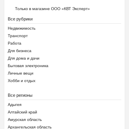
Частный детский сад ОБ...
Только в магазине ООО «КВТ Эксперт»
₽
27 000
Пятигорск
Все рубрики
Недвижимость
Транспорт
Работа
Для бизнеса
Для дома и дачи
Бытовая электроника
Подготовка к школе ОБР...
Личные вещи
₽
27 000
Пятигорск
Хобби и отдых
Животные
Все регионы
Предложение услуг
Знакомства
Адыгея
Помощь животным Беларуси
Алтайский край
Амурская область
Архангельская область