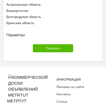
Астраханская область
Башкортостан
Белгородская область
Брянская область
Бурятия
Параметры
Владимирская область
Волгоградская область
Вологодская область
Воронежская область
Дагестан
Еврейская АО
Забайкальский край
Ивановская область
ИНФОРМАЦИЯ
Ингушетия
Реклама на сайте
Иркутская область
Контакты
Кабардино-Балкария
МЕТРТУТ
Статьи
Калининградская область