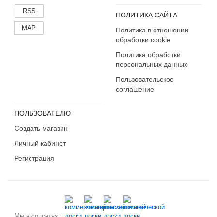
Калмыкия
RSS
ПОЛИТИКА САЙТА
Калужская область
MAP
Политика в отношении
Камчатский край
обработки cookie
Карачаево-Черкесия
Политика обработки
Карелия
персональных данных
Кемеровская область
Пользовательское
Кировская область
соглашение
Коми
Костромская область
ПОЛЬЗОВАТЕЛЮ
Краснодарский край
Создать магазин
Красноярский край
Личный кабинет
Крым
Курганская область
Регистрация
Курская область
Ленинградская область
Липецкая область
Магаданская область
Мы в соцсетях: