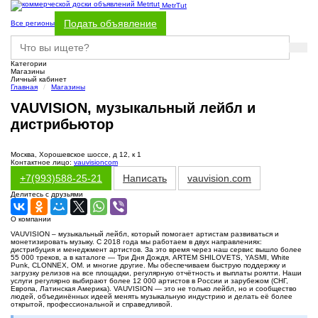
MetrTut
Подать объявление
Все регионы
Категории
Магазины
Личный кабинет
Главная
Магазины
VAUVISION, музыкальный лейбл и
дистрибьютор
Москва, Хорошевское шоссе, д 12, к 1
Контактное лицо:
vauvisioncom
+7(993)588-25-21
Написать
vauvision.com
Делитесь с друзьями
О компании
VAUVISION – музыкальный лейбл, который помогает артистам развиваться и
монетизировать музыку. С 2018 года мы работаем в двух направлениях:
дистрибуция и менеджмент артистов. За это время через наш сервис вышло более
55 000 треков, а в каталоге — Три Дня Дождя, ARTEM SHILOVETS, YASMI, White
Punk, CLONNEX, OM. и многие другие. Мы обеспечиваем быструю поддержку и
загрузку релизов на все площадки, регулярную отчётность и выплаты роялти. Наши
услуги регулярно выбирают более 12 000 артистов в России и зарубежом (СНГ,
Европа, Латинская Америка). VAUVISION — это не только лейбл, но и сообщество
людей, объединённых идеей менять музыкальную индустрию и делать её более
открытой, профессиональной и справедливой.