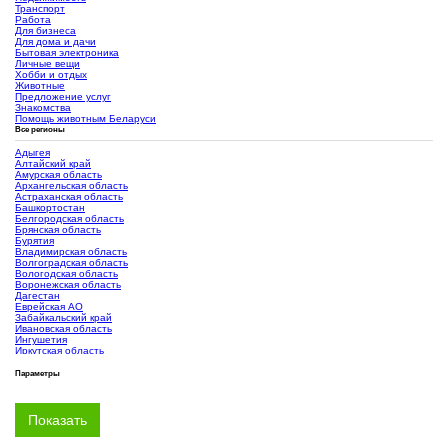
Транспорт
Работа
Для бизнеса
Для дома и дачи
Бытовая электроника
Личные вещи
Хобби и отдых
Животные
Предложение услуг
Знакомства
Помощь животным Беларуси
Все регионы
Адыгея
Алтайский край
Амурская область
Архангельская область
Астраханская область
Башкортостан
Белгородская область
Брянская область
Бурятия
Владимирская область
Волгоградская область
Вологодская область
Воронежская область
Дагестан
Еврейская АО
Забайкальский край
Ивановская область
Ингушетия
Иркутская область
Кабардино-Балкария
Калининградская область
Параметры
Калмыкия
Калужская область
Камчатский край
Карачаево-Черкесия
Карелия
Кемеровская область