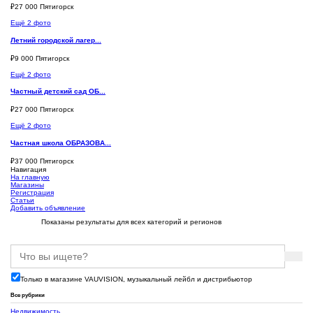
₽
27 000
Пятигорск
Ещё 2 фото
Летний городской лагер...
₽
9 000
Пятигорск
Ещё 2 фото
Частный детский сад ОБ...
₽
27 000
Пятигорск
Ещё 2 фото
Частная школа ОБРАЗОВА...
₽
37 000
Пятигорск
Навигация
На главную
Магазины
Регистрация
Статьи
Добавить объявление
Показаны результаты для всех категорий и регионов
Только в магазине VAUVISION, музыкальный лейбл и дистрибьютор
Все рубрики
Недвижимость