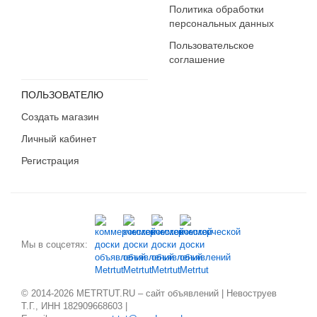
Карачаево-Черкесия
Политика обработки
Карелия
персональных данных
Кемеровская область
Пользовательское
Кировская область
соглашение
Коми
Костромская область
ПОЛЬЗОВАТЕЛЮ
Краснодарский край
Создать магазин
Красноярский край
Личный кабинет
Крым
Регистрация
Курганская область
Курская область
Ленинградская область
Липецкая область
Магаданская область
Мы в соцсетях:
Марий Эл
Мордовия
© 2014-2026 METRTUT.RU – сайт объявлений | Невоструев
Москва
Т.Г., ИНН 182909668603 |
Московская область