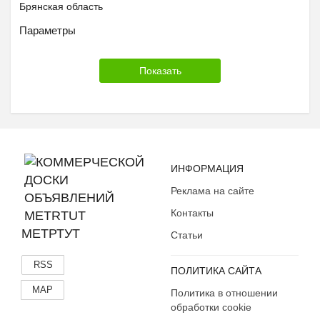
Брянская область
Бурятия
Параметры
Владимирская область
Волгоградская область
Вологодская область
Воронежская область
Дагестан
Еврейская АО
Забайкальский край
ИНФОРМАЦИЯ
Ивановская область
Реклама на сайте
Ингушетия
Иркутская область
Контакты
Кабардино-Балкария
МЕТРТУТ
Статьи
Калининградская область
RSS
Калмыкия
ПОЛИТИКА САЙТА
Калужская область
MAP
Политика в отношении
Камчатский край
обработки cookie