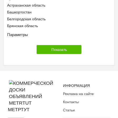
Астраханская область
Башкортостан
Белгородская область
Брянская область
Бурятия
Параметры
Владимирская область
Волгоградская область
Вологодская область
Воронежская область
Дагестан
Еврейская АО
Забайкальский край
ИНФОРМАЦИЯ
Ивановская область
Реклама на сайте
Ингушетия
Иркутская область
Контакты
Кабардино-Балкария
МЕТРТУТ
Статьи
Калининградская область