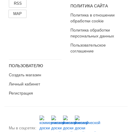
RSS
Калмыкия
ПОЛИТИКА САЙТА
Калужская область
MAP
Политика в отношении
Камчатский край
обработки cookie
Карачаево-Черкесия
Политика обработки
Карелия
персональных данных
Кемеровская область
Пользовательское
Кировская область
соглашение
Коми
Костромская область
ПОЛЬЗОВАТЕЛЮ
Краснодарский край
Создать магазин
Красноярский край
Личный кабинет
Крым
Регистрация
Курганская область
Курская область
Ленинградская область
Липецкая область
Магаданская область
Мы в соцсетях: