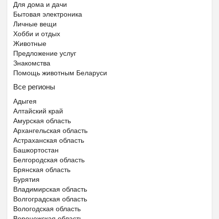
Пятигорск
Для дома и дачи
Бытовая электроника
Личные вещи
Хобби и отдых
Животные
Предложение услуг
Знакомства
Помощь животным Беларуси
Ещё 2 фото
Все регионы
Адыгея
Частная школа ОБРАЗОВА...
Алтайский край
₽
37 000
Пятигорск
Амурская область
Архангельская область
Астраханская область
Башкортостан
Белгородская область
Брянская область
Бурятия
Владимирская область
Волгоградская область
Вологодская область
Воронежская область