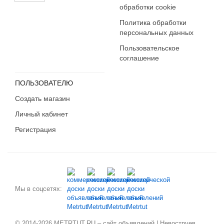
обработки cookie
Карачаево-Черкесия
Политика обработки
Карелия
персональных данных
Кемеровская область
Пользовательское
Кировская область
соглашение
Коми
Костромская область
ПОЛЬЗОВАТЕЛЮ
Краснодарский край
Создать магазин
Красноярский край
Личный кабинет
Крым
Курганская область
Регистрация
Курская область
Ленинградская область
Липецкая область
Магаданская область
Мы в соцсетях:
Марий Эл
Мордовия
Москва
© 2014-2026 METRTUT.RU – сайт объявлений | Невоструев