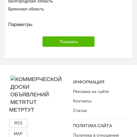
Белгородская область
Брянская область
Бурятия
Параметры
Владимирская область
Волгоградская область
Вологодская область
Воронежская область
Дагестан
Еврейская АО
Забайкальский край
Ивановская область
ИНФОРМАЦИЯ
Ингушетия
Реклама на сайте
Иркутская область
Контакты
Кабардино-Балкария
МЕТРТУТ
Статьи
Калининградская область
Калмыкия
RSS
ПОЛИТИКА САЙТА
Калужская область
MAP
Политика в отношении
Камчатский край