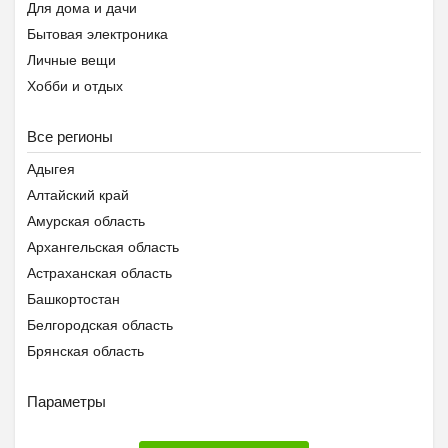
Для дома и дачи
Бытовая электроника
Личные вещи
Хобби и отдых
Животные
Все регионы
Предложение услуг
Знакомства
Адыгея
Помощь животным Беларуси
Алтайский край
Амурская область
Архангельская область
Астраханская область
Башкортостан
Белгородская область
Брянская область
Бурятия
Параметры
Владимирская область
Волгоградская область