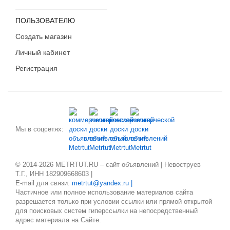
Коми
Костромская область
ПОЛЬЗОВАТЕЛЮ
Краснодарский край
Создать магазин
Красноярский край
Личный кабинет
Крым
Курганская область
Регистрация
Курская область
Ленинградская область
Липецкая область
Магаданская область
Мы в соцсетях:
Марий Эл
Мордовия
Москва
© 2014-2026 METRTUT.RU – сайт объявлений | Невоструев
Московская область
Т.Г., ИНН 182909668603 |
E-mail для связи:
metrtut@yandex.ru |
Мурманская область
Частичное или полное использование материалов сайта
Ненецкий АО
разрешается только при условии ссылки или прямой открытой
для поисковых систем гиперссылки на непосредственный
Нижегородская область
адрес материала на Сайте.
Новгородская область