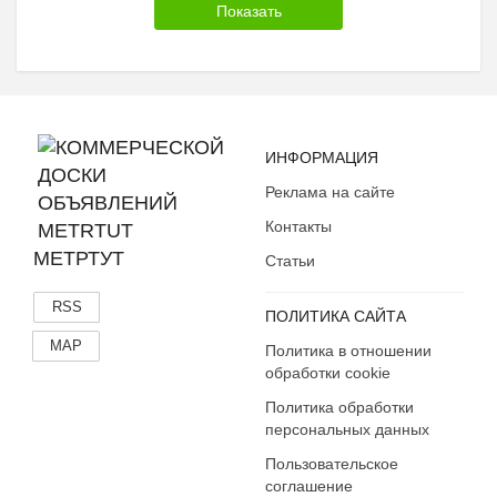
Вологодская область
Воронежская область
Дагестан
Еврейская АО
Забайкальский край
Ивановская область
ИНФОРМАЦИЯ
Ингушетия
Реклама на сайте
Иркутская область
Контакты
Кабардино-Балкария
МЕТРТУТ
Статьи
Калининградская область
Калмыкия
RSS
ПОЛИТИКА САЙТА
Калужская область
MAP
Политика в отношении
Камчатский край
обработки cookie
Карачаево-Черкесия
Политика обработки
Карелия
персональных данных
Кемеровская область
Пользовательское
Кировская область
соглашение