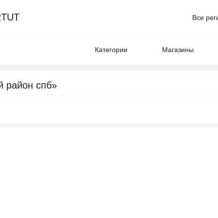
TUT
Все рег
Категории
Магазины
й район спб»