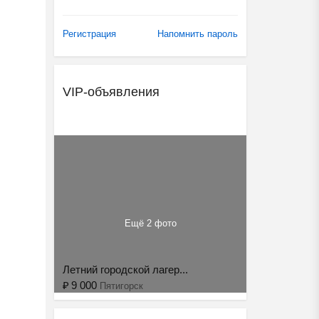
Регистрация
Напомнить пароль
VIP-объявления
Ещё 2 фото
Летний городской лагер...
₽
9 000
Пятигорск