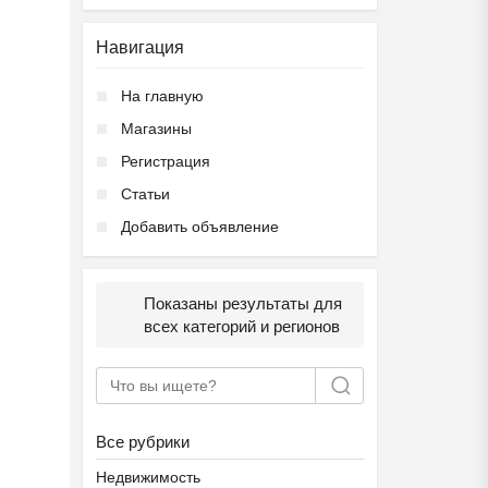
Навигация
На главную
Ещё 2 фото
Магазины
Регистрация
Частная школа ОБРАЗОВА...
Статьи
₽
37 000
Пятигорск
Добавить объявление
Показаны результаты для
всех категорий и регионов
Ещё 2 фото
Все рубрики
Частный детский сад ОБ...
₽
27 000
Пятигорск
Недвижимость