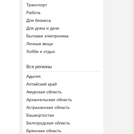
Транспорт
Работа
Для бизнеса
Для дома и дачи
Бытовая электроника
Личные вещи
Хобби и отдых
Животные
Подготовка к школе ОБР...
Все регионы
Предложение услуг
₽
27 000
Пятигорск
Знакомства
Адыгея
Помощь животным Беларуси
Алтайский край
Амурская область
Архангельская область
Астраханская область
Башкортостан
Белгородская область
Брянская область