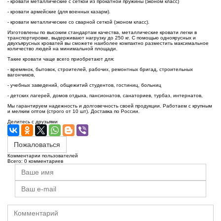
- кровати металлические с сеткой из прокатной пружины (эконом класс)
- кровати армейские (для военных казарм).
- кровати металлические со сварной сеткой (эконом класс).
Изготовлены по высоким стандартам качества, металлические кровати легки в
транспортировке, выдерживают нагрузку до 250 кг. С помощью одноярусных и
двухъярусных кроватей вы сможете наиболее компактно разместить максимальное
количество людей на минимальной площади.
Такие кровати чаще всего приобретают для:
- времянок, бытовок, строителей, рабочих, ремонтных бригад, строительных
вагончиков,
- учебных заведений, общежитий студентов, гостиниц, больниц
- детских лагерей, домов отдыха, пансионатов, санаториев, турбаз, интернатов,
Мы гарантируем надежность и долговечность своей продукции. Работаем с крупным
и мелким оптом (строго от 10 шт). Доставка по России.
Делитесь с друзьями
Пожаловаться
Комментарии пользователей
Всего: 0 комментариев