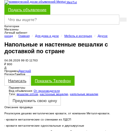
MetrTut
Подать объявление
Категории
Магазины
Личный кабинет
назад
Главная
Для дома и дачи
Мебель и интерьер
Другое
Напольные и настенные вешалки с
доставкой по стране
04.08.2026
99
ID 11763
₽
800
Д
Продавец
Дмитрий
Регион
Тамбов
Написать
Показать
Телефон
Параметры
Вид объявления:
От производителя
Тэги:
вешалки оптом
,
настенные вешалки
,
напольные вешалки
Предложить свою цену
Описание продавца
Реализуем дешево металлические кровати, от компании Металл-кровати.
- кровати металлические со спинками из ЛДСП
- кровати металлические односпальные и двухъярусные