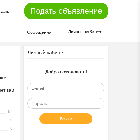
Подать объявление
зань
Личный кабинет
Сообщения
Личный кабинет
Добро пожаловать!
ком
яет вам
98
Войти
0
0