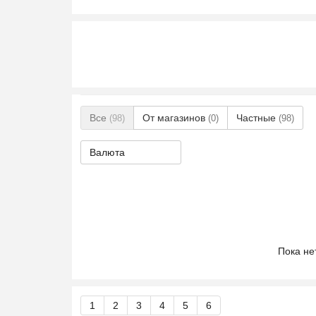
Все
От магазинов
Частные
(98)
(0)
(98)
Валюта
Пока не
1
2
3
4
5
6