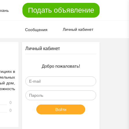
Подать объявление
хань
Личный кабинет
Сообщения
Личный кабинет
Добро пожаловать!
тициях в
мельных
вый дом,
ожность
0
Войти
0