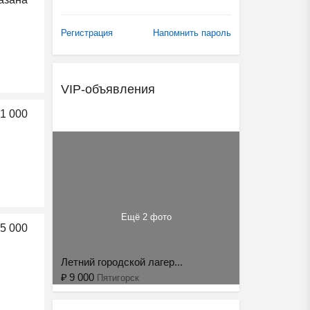
Регистрация
Напомнить пароль
VIP-объявления
1 000
Ещё 2 фото
5 000
Летний городской лагер...
₽
9 000
Пятигорск