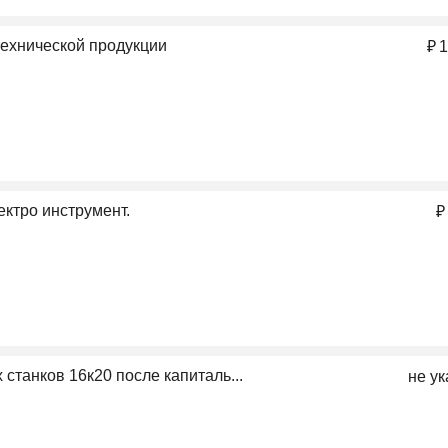
технической продукции
₽
1
ктро инструмент.
₽
станков 16к20 после капиталь...
не ук