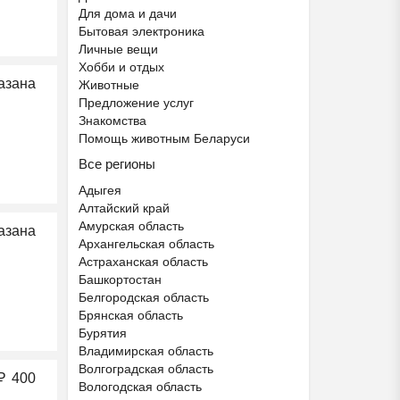
Для дома и дачи
Бытовая электроника
Личные вещи
Хобби и отдых
азана
Животные
Предложение услуг
Знакомства
Ещё 2 фото
Помощь животным Беларуси
Все регионы
Частный детский сад ОБ...
Адыгея
₽
27 000
Пятигорск
Алтайский край
Амурская область
азана
Архангельская область
Астраханская область
Башкортостан
Белгородская область
Брянская область
Бурятия
Владимирская область
Волгоградская область
₽
400
Вологодская область