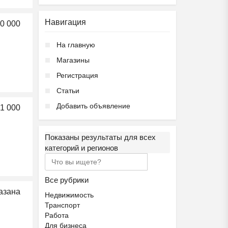
Навигация
0 000
На главную
Магазины
Регистрация
Подготовка к школе ОБР...
Статьи
₽
27 000
Пятигорск
Добавить объявление
1 000
Показаны результаты для всех
категорий и регионов
Ещё 2 фото
Все рубрики
азана
Недвижимость
Транспорт
Частная школа ОБРАЗОВА...
Работа
₽
37 000
Пятигорск
Для бизнеса