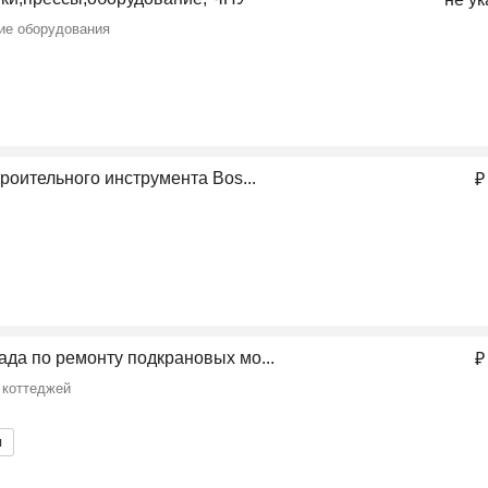
ие оборудования
троительного инструмента Bos...
₽
да по ремонту подкрановых мо...
₽
 коттеджей
я