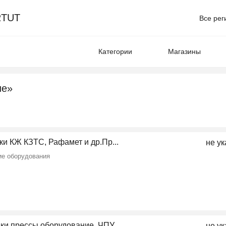
TUT
Все рег
Категории
Магазины
ие»
и КЖ КЗТС, Рафамет и др.Пр...
не ук
ие оборудования
ки,прессы,оборудование, ЧПУ
не ук