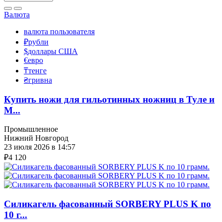
Валюта
валюта пользователя
₽
рубли
$
доллары США
€
евро
₸
тенге
₴
гривна
Купить ножи для гильотинных ножниц в Туле и
М...
Промышленное
Нижний Новгород
23 июля 2026 в 14:57
₽
4 120
Силикагель фасованный SORBERY PLUS K по
10 г...