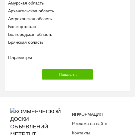
Амурская область
Архангельская область
Астраханская область
Башкортостан
Белгородская область
Брянская область
Бурятия
Параметры
Владимирская область
Волгоградская область
Вологодская область
Воронежская область
Дагестан
Еврейская АО
Забайкальский край
Ивановская область
ИНФОРМАЦИЯ
Ингушетия
Реклама на сайте
Иркутская область
Контакты