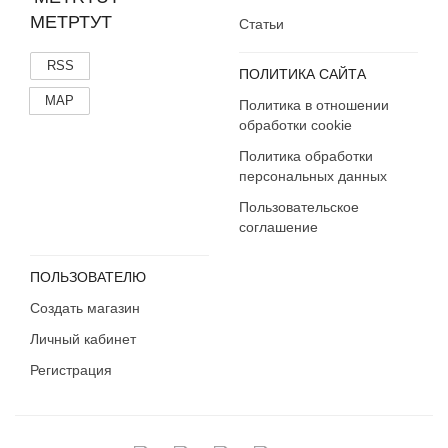
Кабардино-Балкария
МЕТРТУТ
Статьи
Калининградская область
Калмыкия
RSS
ПОЛИТИКА САЙТА
Калужская область
MAP
Политика в отношении
Камчатский край
обработки cookie
Карачаево-Черкесия
Политика обработки
Карелия
персональных данных
Кемеровская область
Пользовательское
Кировская область
соглашение
Коми
Костромская область
ПОЛЬЗОВАТЕЛЮ
Краснодарский край
Создать магазин
Красноярский край
Личный кабинет
Крым
Курганская область
Регистрация
Курская область
Ленинградская область
Липецкая область