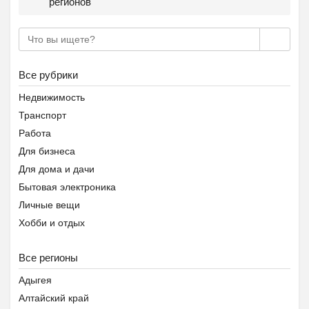
регионов
Все рубрики
Недвижимость
Транспорт
Работа
Для бизнеса
Для дома и дачи
Бытовая электроника
Личные вещи
Хобби и отдых
Животные
Все регионы
Предложение услуг
Знакомства
Адыгея
Помощь животным Беларуси
Алтайский край