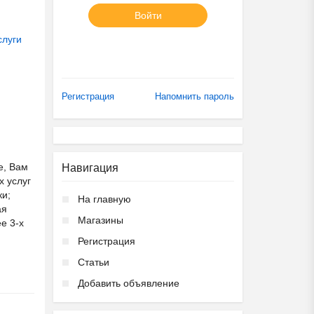
Войти
слуги
Регистрация
Напомнить пароль
е, Вам
Навигация
х услуг
ки;
На главную
ая
Магазины
е 3-х
Регистрация
Статьи
Добавить объявление