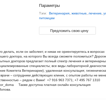
Параметры
Тэги:
Ветеринария
,
животные
,
лечение
,
у
питомцам
Предложить свою цену
о делать, если он заболеет, и никак не ориентируетесь в вопросах
шего доктора, на которого Вы всегда сможете положиться? Дороги
пытных докторов предлагает полный спектр лечения и ветеринарны
пециализированные специалисты; все виды лабораторной диагности
ние Комитета Ветеринарии); удаленная консультация; гигиеническ
е врачи – сотрудники действующих клиник, с опытом работы не мене
ственностью – рядом с Вами! +7 916 963 7371; +7 495 767 1310
ctor_doma Также доступна платная онлайн консультация
Попова.