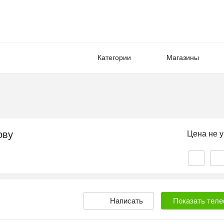
Категории
Магазины
ову
Цена не у
Написать
Показать
теле