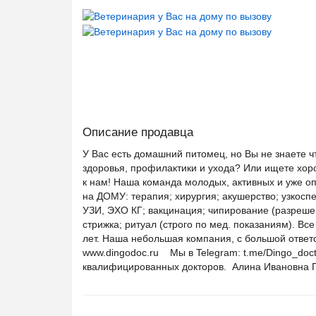
Описание продавца
У Вас есть домашний питомец, но Вы не знаете чт
здоровья, профилактики и ухода? Или ищете хоро
к нам! Наша команда молодых, активных и уже о
на ДОМУ: терапия; хирургия; акушерство; узкос
УЗИ, ЭХО КГ; вакцинация; чипирование (разреше
стрижка; ритуал (строго по мед. показаниям). Вс
лет. Наша небольшая компания, с большой ответ
www.dingodoc.ru Мы в Telegram: t.me/Dingo_do
квалифицированных докторов. Алина Ивановна 