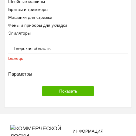
Швейные машины
Бритвы и триммеры
Машинки для стрижки
Фены и приборы для укладки
Эпиляторы
Вытяжки
Тверская область
Мелкая кухонная техника
Микроволновые печи
Бежецк
Плиты
Посудомоечные машины
Параметры
Холодильники и морозильные камеры
Вентиляторы
Кондиционеры
Обогреватели
Очистители воздуха
Термометры и метеостанции
Другое
ИНФОРМАЦИЯ