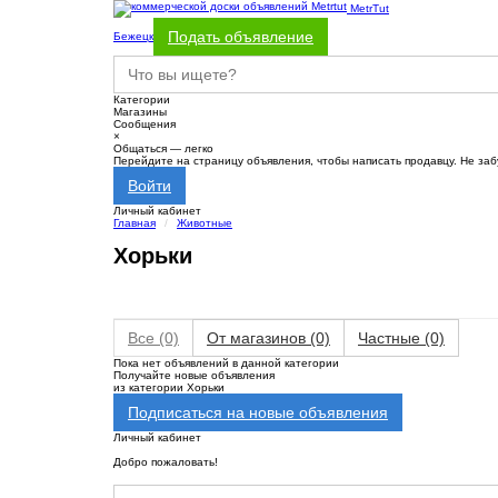
MetrTut
Подать объявление
Бежецк
Категории
Магазины
Сообщения
×
Общаться — легко
Перейдите на страницу объявления, чтобы написать продавцу. Не заб
Войти
Личный кабинет
Главная
Животные
Хорьки
Все
(0)
От магазинов
(0)
Частные
(0)
Пока нет объявлений в данной категории
Получайте новые объявления
из категории Хорьки
Подписаться на новые объявления
Личный кабинет
Добро пожаловать!