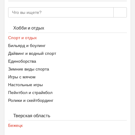
Хобби и отдых
Спорт и отдых
Бильярд и боулинг
Дайвинг и водный спорт
Единоборства
Зимние виды спорта
Игры с мячом
Настольные игры
Пейнтбол и страйкбол
Ролики и скейтбординг
Теннис, бадминтон, пинг-понг
Тверская область
Туризм
Фитнес и тренажёры
Бежецк
Спортивное питание