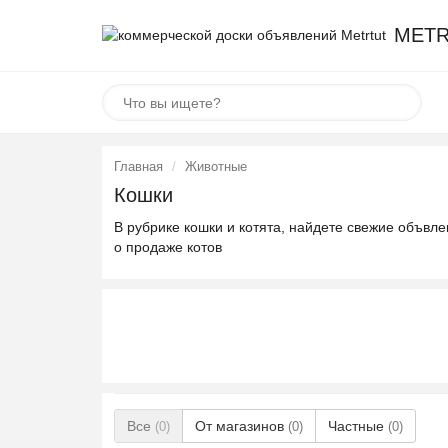
METR
Главная
Животные
Кошки
В рубрике кошки и котята, найдете свежие объвл
о продаже котов
Все
От магазинов
Частные
(0)
(0)
(0)