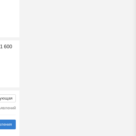
1 600
ующая
ъявлений
вления