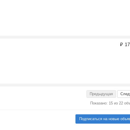
₽
17
Предыдущая
След
Показано: 15 из 22 об
Подписаться на новые объя