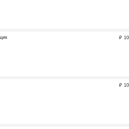
вщик
₽
10
₽
10