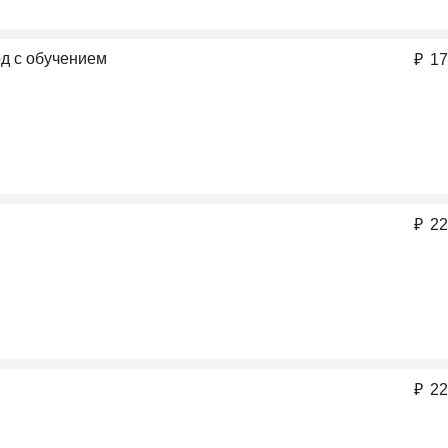
од с обучением
₽
17
₽
22
₽
22