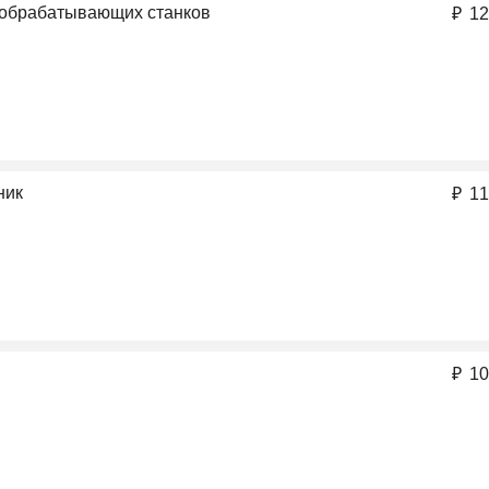
ообрабатывающих станков
₽
12
ник
₽
11
₽
10