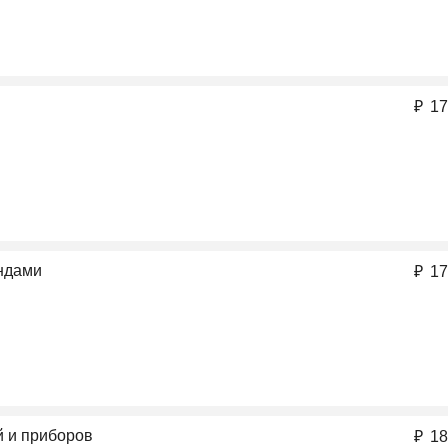
₽
17
ндами
₽
17
й и приборов
₽
18