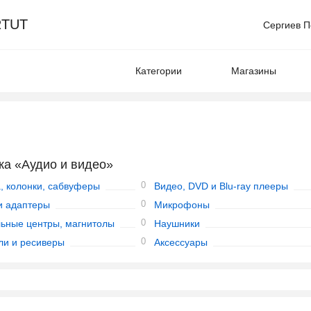
TUT
Сергиев П
Категории
Магазины
ка «Аудио и видео»
0
а, колонки, сабвуферы
Видео, DVD и Blu-ray плееры
0
и адаптеры
Микрофоны
0
ьные центры, магнитолы
Наушники
0
ли и ресиверы
Аксессуары