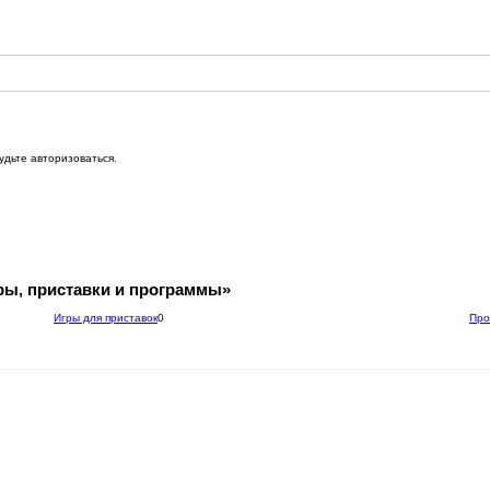
удьте авторизоваться.
ры, приставки и программы»
Игры для приставок
0
Про