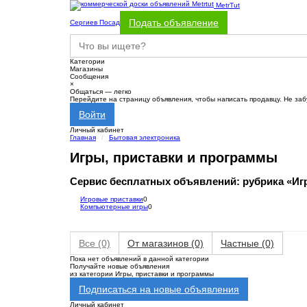
MetrTut
Подать объявление
Сергиев Посад
Категории
Магазины
Сообщения
×
Общаться — легко
Перейдите на страницу объявления, чтобы написать продавцу. Не заб
Войти
Личный кабинет
Главная
Бытовая электроника
Игры, приставки и программы
Сервис бесплатных объявлений: рубрика «Иг
Игровые приставки
0
Компьютерные игры
0
Все
(0)
От магазинов
(0)
Частные
(0)
Пока нет объявлений в данной категории
Получайте новые объявления
из категории Игры, приставки и программы
Подписаться на новые объявления
Личный кабинет