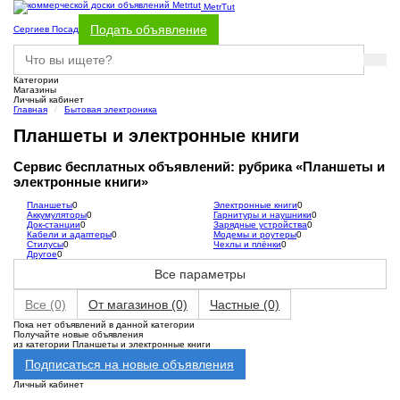
MetrTut
Подать объявление
Сергиев Посад
Категории
Магазины
Личный кабинет
Главная
Бытовая электроника
Планшеты и электронные книги
Сервис бесплатных объявлений: рубрика «Планшеты и
электронные книги»
Планшеты
0
Электронные книги
0
Аккумуляторы
0
Гарнитуры и наушники
0
Док-станции
0
Зарядные устройства
0
Кабели и адаптеры
0
Модемы и роутеры
0
Стилусы
0
Чехлы и плёнки
0
Другое
0
Все параметры
Все
(0)
От магазинов
(0)
Частные
(0)
Пока нет объявлений в данной категории
Получайте новые объявления
из категории Планшеты и электронные книги
Подписаться на новые объявления
Личный кабинет