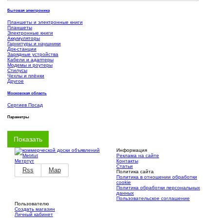
Бытовая электроника
Планшеты и электронные книги
Планшеты
Электронные книги
Аккумуляторы
Гарнитуры и наушники
Док-станции
Зарядные устройства
Кабели и адаптеры
Модемы и роутеры
Стилусы
Чехлы и плёнки
Другое
Московская область
Сергиев Посад
Параметры
Информация
Реклама на сайте
Метртут
Контакты
Статьи
Rss
Map
Политика сайта
Политика в отношении обработки
cookie
Политика обработки персональных
данных
Пользовательское соглашение
Пользователю
Создать магазин
Личный кабинет