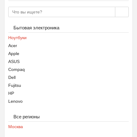
Бытовая электроника
Ноутбуки
Acer
Apple
ASUS
Compaq
Dell
Fujitsu
HP
Lenovo
MSI
Все регионы
Microsoft
Samsung
Москва
Sony