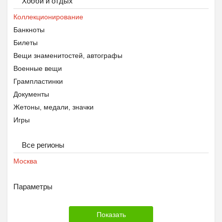
Хобби и отдых
Коллекционирование
Банкноты
Билеты
Вещи знаменитостей, автографы
Военные вещи
Грампластинки
Документы
Жетоны, медали, значки
Игры
Календари
Все регионы
Картины
Киндер-сюрприз
Москва
Конверты и почтовые карточки
Макеты оружия
Параметры
Марки
Модели