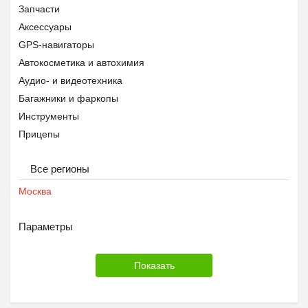
Запчасти
Аксессуары
GPS-навигаторы
Автокосметика и автохимия
Аудио- и видеотехника
Багажники и фаркопы
Инструменты
Прицепы
Противоугонные устройства
Все регионы
Тюнинг
Шины, диски и колёса
Москва
Экипировка
Параметры