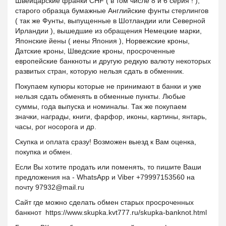
Швейцарские франки CHF ( в том числе 8 и 6 серия ! ),
старого образца бумажные Английские фунты стерлингов
( так же Фунты, выпущенные в Шотландии или Северной
Ирландии ), вышедшие из обращения Немецкие марки,
Японские йены ( иены Япония ), Норвежские кроны,
Датские кроны, Шведские кроны, просроченные
европейские банкноты и другую редкую валюту некоторых
развитых стран, которую нельзя сдать в обменник.
Покупаем купюры которые не принимают в банки и уже
нельзя сдать обменять в обменные пункты. Любые
суммы, года выпуска и номиналы. Так же покупаем
значки, награды, книги, фарфор, иконы, картины, янтарь,
часы, рог носорога и др.
Скупка и оплата сразу! Возможен выезд к Вам оценка,
покупка и обмен.
Если Вы хотите продать или поменять, то пишите Ваши
предложения на - WhatsApp и Viber +79997153560 на
почту 97932@mail.ru
Сайт где можно сделать обмен старых просроченных
банкнот https://www.skupka.kvt777.ru/skupka-banknot.html