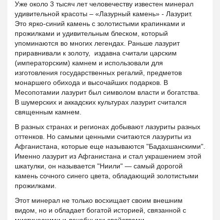
Уже около 3 тысяч лет человечеству известен минерал
удивительной красоты – «Лазурный камень» - Лазурит.
Это ярко-синий камень с золотистыми крапинками и
прожилками и удивительным блеском, который
упоминаются во многих легендах. Раньше лазурит
приравнивали к золоту, издавна считали царским
(императорским) камнем и использовали для
изготовления государственных регалий, предметов
монаршего обихода и высочайших подарков. В
Месопотамии лазурит был символом власти и богатства.
В шумерских и аккадских культурах лазурит считался
священным камнем.
В разных странах и регионах добывают лазуриты разных
оттенков. Но самыми ценными считаются лазуриты из
Афганистана, которые еще называются "Бадахшанскими".
Именно лазурит из Афганистана и стал украшением этой
шкатулки, он называется "Ниили" — самый дорогой
камень сочного синего цвета, обладающий золотистыми
прожилками.
Этот минерал не только восхищает своим внешним
видом, но и обладает богатой историей, связанной с