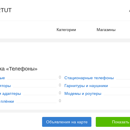
TUT
Категории
Магазины
ика «Телефоны»
0
ные
Стационарные телефоны
0
яторы
Гарнитуры и наушники
0
и адаптеры
Модемы и роутеры
0
 плёнки
Объявления на карте