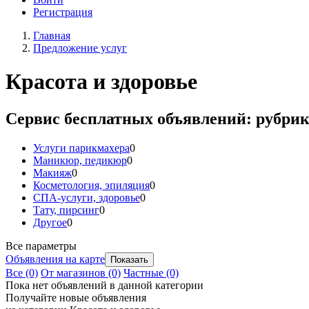
Регистрация
Главная
Предложение услуг
Красота и здоровье
Сервис бесплатных объявлений: рубрик
Услуги парикмахера
0
Маникюр, педикюр
0
Макияж
0
Косметология, эпиляция
0
СПА-услуги, здоровье
0
Тату, пирсинг
0
Другое
0
Все параметры
Объявления на карте
Все
(0)
От магазинов
(0)
Частные
(0)
Пока нет объявлений в данной категории
Получайте новые объявления