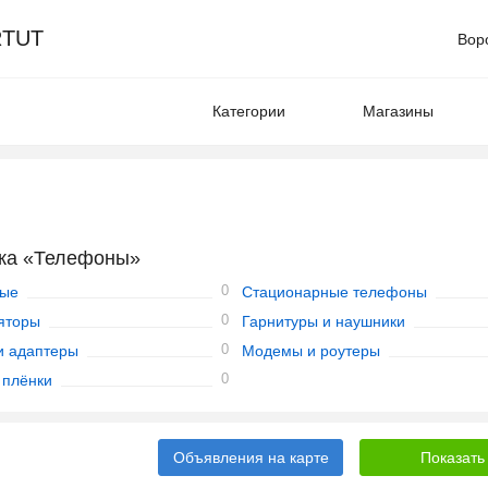
TUT
Вор
Категории
Магазины
ика «Телефоны»
0
ные
Стационарные телефоны
0
яторы
Гарнитуры и наушники
0
и адаптеры
Модемы и роутеры
0
 плёнки
Объявления на карте