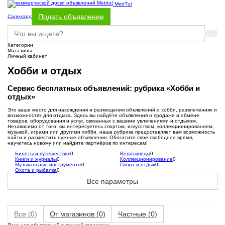
MetrTut
Подать объявление
Салехард
Категории
Магазины
Личный кабинет
Хобби и отдых
Сервис бесплатных объявлений: рубрика «Хобби и
отдых»
Это ваше место для нахождения и размещения объявлений о хобби, развлечениях и
возможностях для отдыха. Здесь вы найдёте объявления о продаже и обмене
товаров, оборудования и услуг, связанных с вашими увлечениями и отдыхом.
Независимо от того, вы интересуетесь спортом, искусством, коллекционированием,
музыкой, играми или другими хобби, наша рубрика предоставляет вам возможность
найти и разместить нужные объявления. Обогатите своё свободное время,
научитесь новому или найдите партнёров по интересам!
Билеты и путешествия
0
Велосипеды
0
Книги и журналы
0
Коллекционирование
0
Музыкальные инструменты
0
Спорт и отдых
0
Охота и рыбалка
0
Все параметры
Все
(0)
От магазинов
(0)
Частные
(0)