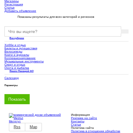
Магазины
Регистрация
Статьи
Добавить объявление
Показаны результаты для всех категорий и регионов
Все рубрики
Хобби и отдых
Билеты и путешествия
Велосипеды
Книги и журналы
Коллекционирование
Музыкальные инструменты
Спорт и отдых
Охота и рыбалка
Ямало-Ненецкий АО
Салехард
Параметры
Информация
Реклама на сайте
Метртут
Контакты
Статьи
Rss
Map
Политика сайта
Политика в отношении обработки