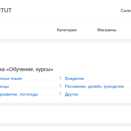
TUT
Сале
Категории
Магазины
ка «Обучение, курсы»
0
нные языки
Вождение
0
танцы
Рисование, дизайн, рукоделие
0
 развитие, логопеды
Другое