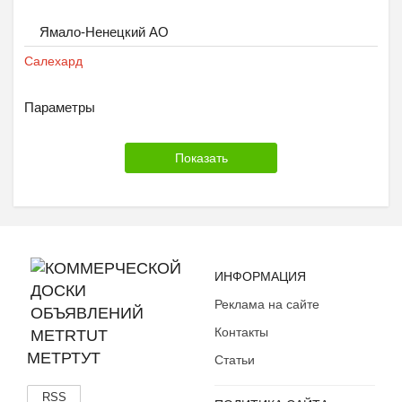
Рептилии
Ямало-Ненецкий АО
С/х животные
Хорьки
Салехард
Товары для животных
Другое
Параметры
ИНФОРМАЦИЯ
Реклама на сайте
Контакты
МЕТРТУТ
Статьи
RSS