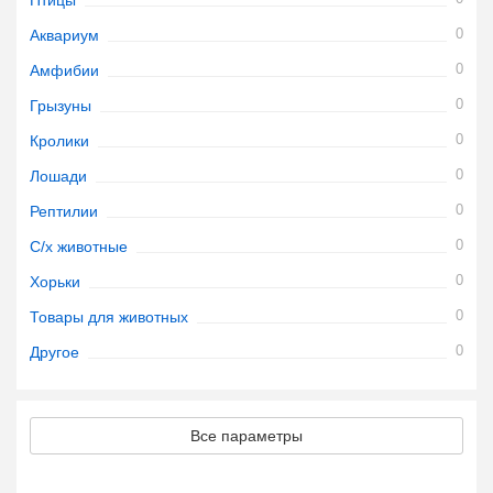
Птицы
0
Аквариум
0
Амфибии
0
Грызуны
0
Кролики
0
Лошади
0
Рептилии
0
С/х животные
0
Хорьки
0
Товары для животных
0
Другое
Все параметры