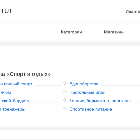
TUT
Иванте
Категории
Магазины
ка «Спорт и отдых»
0
 и водный спорт
Единоборства
0
мячом
Настольные игры
0
и скейтбординг
Теннис, бадминтон, пинг-понг
0
и тренажёры
Спортивное питание