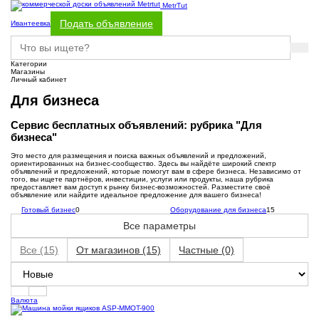
MetrTut
Подать объявление
Ивантеевка
Категории
Магазины
Личный кабинет
Для бизнеса
Сервис бесплатных объявлений: рубрика "Для
бизнеса"
Это место для размещения и поиска важных объявлений и предложений,
ориентированных на бизнес-сообщество. Здесь вы найдёте широкий спектр
объявлений и предложений, которые помогут вам в сфере бизнеса. Независимо от
того, вы ищете партнёров, инвестиции, услуги или продукты, наша рубрика
предоставляет вам доступ к рынку бизнес-возможностей. Разместите своё
объявление или найдите идеальное предложение для вашего бизнеса!
Готовый бизнес
0
Оборудование для бизнеса
15
Все параметры
Все
(15)
От магазинов
(15)
Частные
(0)
Валюта