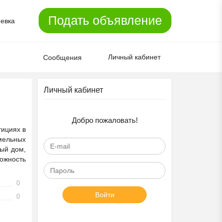
Подать объявление
евка
Личный кабинет
Сообщения
Личный кабинет
Добро пожаловать!
тициях в
мельных
вый дом,
ожность
0
Войти
0