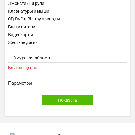
Джойстики и рули
Клавиатуры и мыши
CD, DVD и Blu-ray приводы
Блоки питания
Видеокарты
Жёсткие диски
Звуковые карты
Контроллеры
Амурская область
Корпусы
Благовещенск
Материнские платы
Оперативная память
Параметры
Процессоры
Системы охлаждения
Мониторы
Переносные жёсткие диски
Сетевое оборудование
ТВ-тюнеры